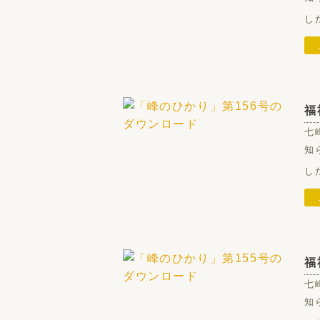
し
福
七
知
し
福
七
知