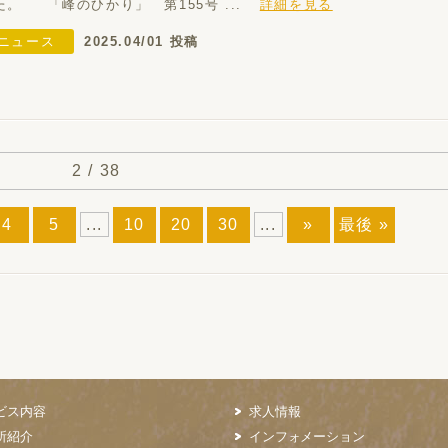
た。 「峰のひかり」 第155号 ...
詳細を見る
ニュース
2025.04/01 投稿
2 / 38
4
5
...
10
20
30
...
»
最後 »
ビス内容
求人情報
所紹介
インフォメーション