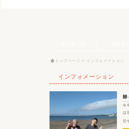
旭光園とは
施設概
トップページ
>
インフォメーション
インフォメーション
鯵
今
は
労