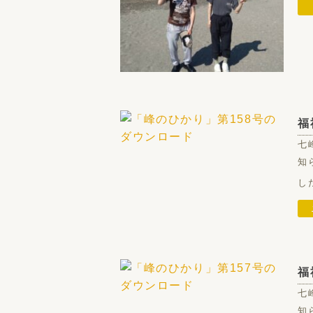
福
七
知
し
福
七
知