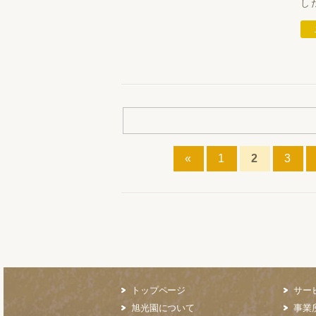
し
«
1
2
3
トップページ
サー
旭光園について
事業