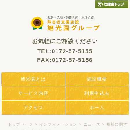
お気軽にご相談ください
TEL:0172-57-5155
FAX:0172-57-5156
旭光園とは
施設概要
サービス内容
利用申込み
アクセス
ホーム
トップページ
>
インフォメーション
>
ニュース
>
福祉に関す