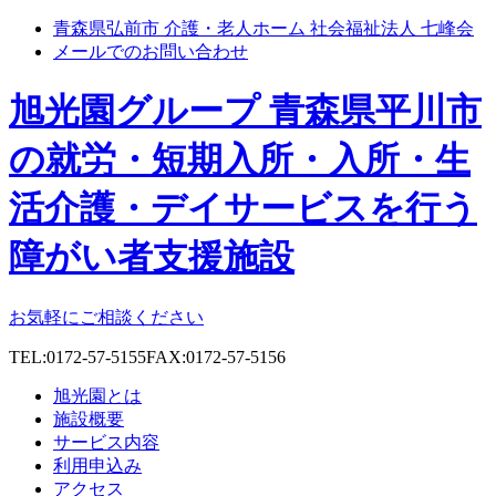
青森県弘前市 介護・老人ホーム 社会福祉法人 七峰会
メールでのお問い合わせ
旭光園グループ 青森県平川市
の就労・短期入所・入所・生
活介護・デイサービスを行う
障がい者支援施設
お気軽にご相談ください
TEL:0172-57-5155
FAX:0172-57-5156
旭光園とは
施設概要
サービス内容
利用申込み
アクセス