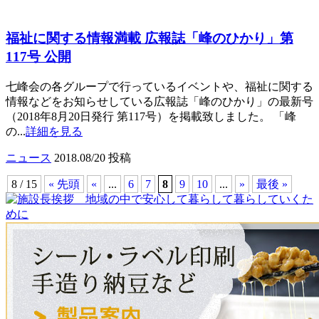
福祉に関する情報満載 広報誌「峰のひかり」第
117号 公開
七峰会の各グループで行っているイベントや、福祉に関する
情報などをお知らせしている広報誌「峰のひかり」の最新号
（2018年8月20日発行 第117号）を掲載致しました。 「峰
の...
詳細を見る
ニュース
2018.08/20 投稿
8 / 15
« 先頭
«
...
6
7
8
9
10
...
»
最後 »