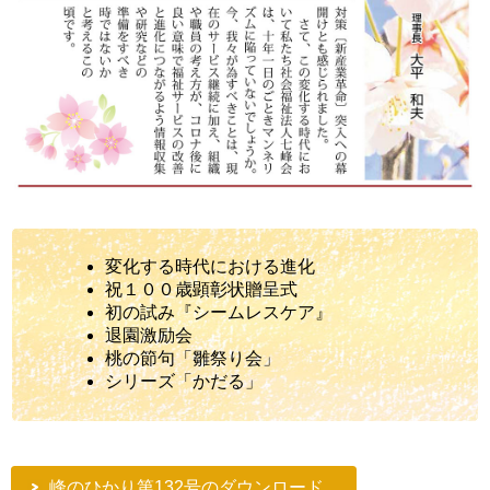
変化する時代における進化
祝１００歳顕彰状贈呈式
初の試み『シームレスケア』
退園激励会
桃の節句「雛祭り会」
シリーズ「かだる」
峰のひかり第132号のダウンロード