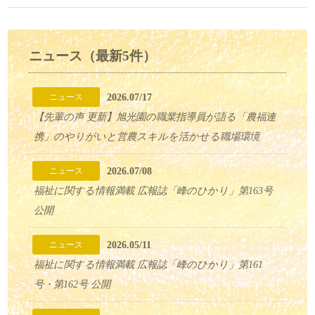
ニュース（最新5件）
2026.07/17
ニュース
【先輩の声 更新】旭光園の職業指導員が語る「農福連
携」のやりがいと営農スキルを活かせる職場環境
2026.07/08
ニュース
福祉に関する情報満載 広報誌「峰のひかり」第163号
公開
2026.05/11
ニュース
福祉に関する情報満載 広報誌「峰のひかり」第161
号・第162号 公開